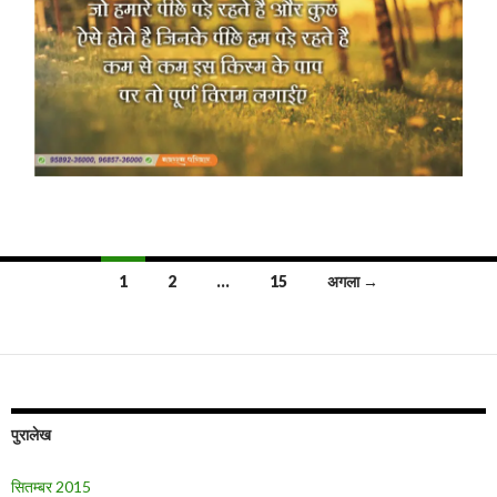
पोस्ट्स
1
2
…
15
अगला →
नेविगेशन
पुरालेख
सितम्बर 2015