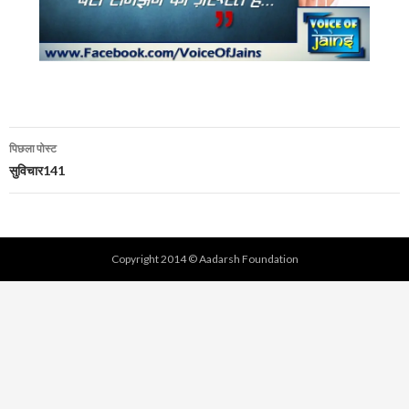
पोस्ट
पिछला पोस्ट
नेविगेशन
सुविचार141
Copyright 2014 © Aadarsh Foundation